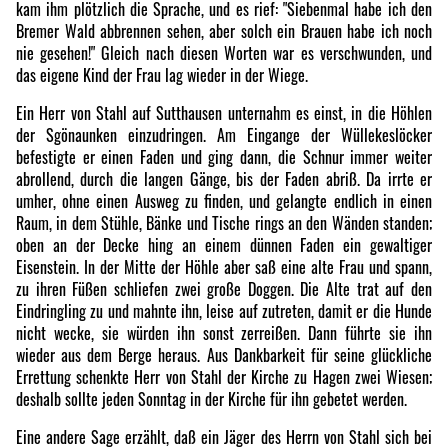
kam ihm plötzlich die Sprache, und es rief: "Siebenmal habe ich den
Bremer Wald abbrennen sehen, aber solch ein Brauen habe ich noch
nie gesehen!" Gleich nach diesen Worten war es verschwunden, und
das eigene Kind der Frau lag wieder in der Wiege.
Ein Herr von Stahl auf Sutthausen unternahm es einst, in die Höhlen
der Sgönaunken einzudringen. Am Eingange der Wüllekeslöcker
befestigte er einen Faden und ging dann, die Schnur immer weiter
abrollend, durch die langen Gänge, bis der Faden abriß. Da irrte er
umher, ohne einen Ausweg zu finden, und gelangte endlich in einen
Raum, in dem Stühle, Bänke und Tische rings an den Wänden standen;
oben an der Decke hing an einem dünnen Faden ein gewaltiger
Eisenstein. In der Mitte der Höhle aber saß eine alte Frau und spann,
zu ihren Füßen schliefen zwei große Doggen. Die Alte trat auf den
Eindringling zu und mahnte ihn, leise auf zutreten, damit er die Hunde
nicht wecke, sie würden ihn sonst zerreißen. Dann führte sie ihn
wieder aus dem Berge heraus. Aus Dankbarkeit für seine glückliche
Errettung schenkte Herr von Stahl der Kirche zu Hagen zwei Wiesen;
deshalb sollte jeden Sonntag in der Kirche für ihn gebetet werden.
Eine andere Sage erzählt, daß ein Jäger des Herrn von Stahl sich bei