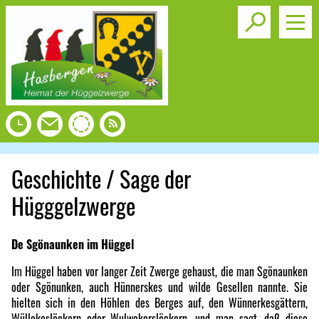
Toggle s
Geschichte / Sage der
Hügggelzwerge
De Sgönaunken im Hüggel
Im Hüggel haben vor langer Zeit Zwerge gehaust, die man Sgönaunken
oder Sgönunken, auch Hünnerskes und wilde Gesellen nannte. Sie
hielten sich in den Höhlen des Berges auf, den Wünnerkesgättern,
Wüllekeslöckern oder Wulwekerslöckern, und man sagt, daß diese