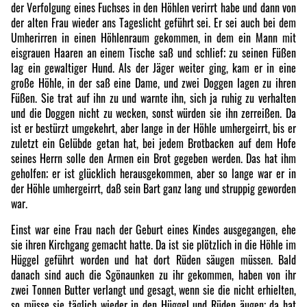
der Verfolgung eines Fuchses in den Höhlen verirrt habe und dann von
der alten Frau wieder ans Tageslicht geführt sei. Er sei auch bei dem
Umherirren in einen Höhlenraum gekommen, in dem ein Mann mit
eisgrauen Haaren an einem Tische saß und schlief; zu seinen Füßen
lag ein gewaltiger Hund. Als der Jäger weiter ging, kam er in eine
große Höhle, in der saß eine Dame, und zwei Doggen lagen zu ihren
Füßen. Sie trat auf ihn zu und warnte ihn, sich ja ruhig zu verhalten
und die Doggen nicht zu wecken, sonst würden sie ihn zerreißen. Da
ist er bestürzt umgekehrt, aber lange in der Höhle umhergeirrt, bis er
zuletzt ein Gelübde getan hat, bei jedem Brotbacken auf dem Hofe
seines Herrn solle den Armen ein Brot gegeben werden. Das hat ihm
geholfen; er ist glücklich herausgekommen, aber so lange war er in
der Höhle umhergeirrt, daß sein Bart ganz lang und struppig geworden
war.
Einst war eine Frau nach der Geburt eines Kindes ausgegangen, ehe
sie ihren Kirchgang gemacht hatte. Da ist sie plötzlich in die Höhle im
Hüggel geführt worden und hat dort Rüden säugen müssen. Bald
danach sind auch die Sgönaunken zu ihr gekommen, haben von ihr
zwei Tonnen Butter verlangt und gesagt, wenn sie die nicht erhielten,
so müsse sie täglich wieder in den Hüggel und Rüden äugen; da hat