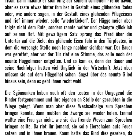
Tisch. Dann machte er sich eilig auf seinem schnellen Pferde davon,
aber es raste etwas hinter ihm her in Gestalt eines glühenden Rades
oder, wie andere sagen, in der Gestalt eines glühenden Pflugeisens
und rief immer wieder, solle "wiederkieken". Der Hüggelmeier aber
folgte nicht dem Rufe, sondern rannte weiter und gelangte glücklich
auf seinen Hof. Mit gewaltigem Satz sprang das Pferd über die
Untertür auf die Diele; das glühende Eisen fuhr in den Türpfosten, in
dem die versengte Stelle noch lange nachher sichtbar war. Der Bauer
war gerettet, aber vor der Tür rief eine Stimme, das solle noch der
neunte Hüggelmeier entgelten. Und so kam es, denn der Bauer und
seine Nachfolger hatten viel Unglück in der Wirtschaft. Jetzt aber
müssen sie auf dem Hüggelhof schon längst über das neunte Glied
hinaus sein, denn es geht ihnen recht wohl.
Die Sgönaunken haben auch oft den Leuten in der Umgegend die
Kinder fortgenommen und ihre eigenen an Stelle der geraubten in die
Wiege gelegt. Wenn man aber diese Wechselbälge zum Sprechen
bringen konnte, dann mußten die Zwerge sie wieder holen. Einmal
wußte eine Frau gar nicht, wie sie das fremde Wesen zum Sprechen
bringen sollte. Da riet ihr jemand, sie solle Eierschalen aufs Feuer
setzen und in ihnen brauen. Kaum hatte das Kind dies gesehen, da