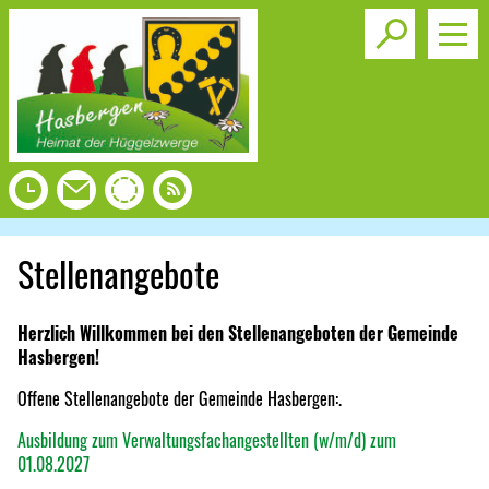
Toggle s
Stellenangebote
Herzlich Willkommen bei den Stellenangeboten der Gemeinde
Hasbergen!
Offene Stellenangebote der Gemeinde Hasbergen:.
Ausbildung zum Verwaltungsfachangestellten (w/m/d) zum
01.08.2027