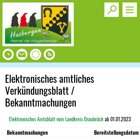
Toggle s
Elektronisches amtliches
Verkündungsblatt /
Bekanntmachungen
Elektronisches Amtsblatt vom Landkreis Osnabrück
ab 01.01.2023
Bekanntmachungen
Bereitstellungsdatum