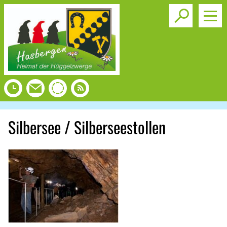
Toggle s
Silbersee / Silberseestollen