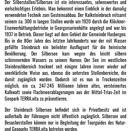
Der Silberstollen/Silbersee ist ein interessantes, sehenswertes und
vielschichtiges Erlebnis. Man bekommt einen Einblick in der damalig
verwendeten Technik zum Gesteinsabbau. Der Kalksteinbruch mitsamt
seinem ca. 300 m langen Stollen wurde um 1920 durch die Klöckner-
Eisenverhüttungsbetriebe in Georgsmarienhütte angelegt und war bis
1937 in Betrieb. Dieser liegt auf dem Gebiet der Gemeinde Hasbergen.
Bis in die 80er Jahre des letzten Jahrhunderts war der mit Wasser
gefüllte Steinbruch ein beliebter Ausflugsort für die heimische
Bevölkerung. Der Silbersee kam wegen des leicht silbern
schimmernden Wassers zu seinem Namen. Der See im westlichen
Steinbruchbereich trocknet seit einigen Jahren immer wieder auf
unerklärliche Weise aus, ebenso die untersten Stollenbereiche, die
damit zugänglich wurden. Dadurch ist es nun in Trockenzeiten
möglich, ein ca. 247-245 Millionen Jahren altes, versteinertes
Kalkwatt sowie Flachmeerablagerungen aus der Mittel-Trias-Zeit im
Geopark TERRA.vita zu präsentieren.
Der Steinbruch Silbersee befindet sich in Privatbesitz und ist
außerhalb der Führungen nicht öffentlich zugänglich. Silbersee und
Besucherstollen können nur in Begleitung der Tourguides des Natur-
und Geoparks TERRA.vita betreten werden.