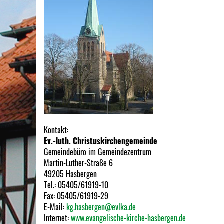
Kontakt:
Ev.-luth. Christuskirchengemeinde
Gemeindebüro im Gemeindezentrum
Martin-Luther-Straße 6
49205 Hasbergen
Tel.: 05405/61919-10
Fax: 05405/61919-29
E-Mail:
kg.hasbergen@evlka.de
Internet:
www.evangelische-kirche-hasbergen.de