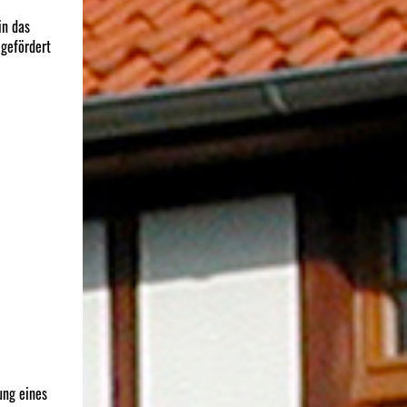
in das
gefördert
ung eines