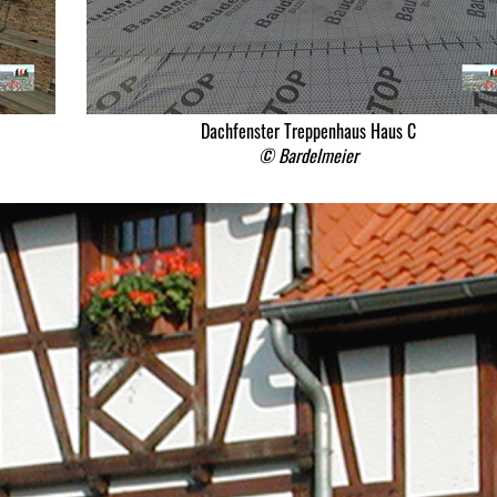
Dachfenster Treppenhaus Haus C
© Bardelmeier