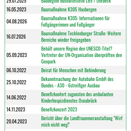
29.07.2025
Baubeginn Bushaltestelle L89 / Ohrbeck
16.05.2023
Baumaßnahme K305 Hasbergen
Baumaßnahme K305: Informationen für
04.08.2026
Fußgängerinnen und Fußgänger
Baumaßnahme Tecklenburger Straße: Weitere
16.07.2026
Bereiche wieder freigegeben
Behält unsere Region den UNESCO-Titel?
05.09.2023
Vertreter der UN-Organisation überprüften den
Geopark
06.10.2022
Beirat für Menschen mit Behinderung
Bekanntmachung der Autobahn GmbH des
25.10.2022
Bundes - A30 - 6streifiger Ausbau
Benefizkontert zugunsten des ambulanten
14.06.2022
Kinderhospizdienstes Osnabrück
14.11.2023
Benefizkonzert 2023
Bericht über die Landfrauenveranstaltung "Wirf
20.04.2023
mich nicht weg!"