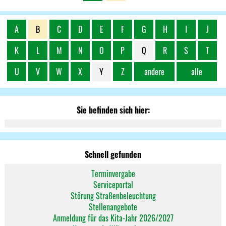
A
B
C
D
E
F
G
H
I
J
K
L
M
N
O
P
Q
R
S
T
U
V
W
X
Y
Z
andere
alle
Sie befinden sich hier:
Schnell gefunden
Terminvergabe
Serviceportal
Störung Straßenbeleuchtung
Stellenangebote
Anmeldung für das Kita-Jahr 2026/2027