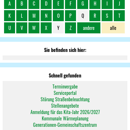
A
B
C
D
E
F
G
H
I
J
K
L
M
N
O
P
Q
R
S
T
U
V
W
X
Y
Z
andere
alle
Sie befinden sich hier:
Schnell gefunden
Terminvergabe
Serviceportal
Störung Straßenbeleuchtung
Stellenangebote
Anmeldung für das Kita-Jahr 2026/2027
Kommunale Wärmeplanung
Generationen-Gemeinschaftszentrum