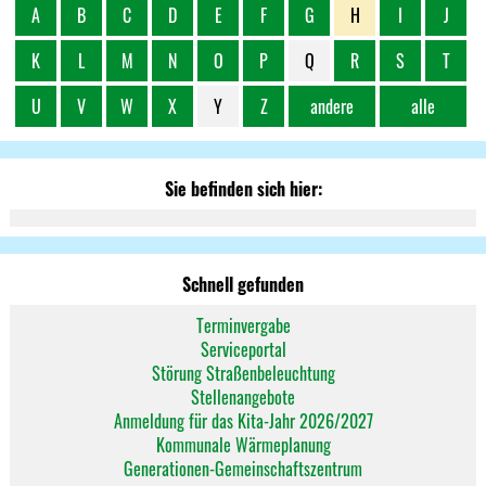
A
B
C
D
E
F
G
H
I
J
K
L
M
N
O
P
Q
R
S
T
U
V
W
X
Y
Z
andere
alle
Sie befinden sich hier:
Schnell gefunden
Terminvergabe
Serviceportal
Störung Straßenbeleuchtung
Stellenangebote
Anmeldung für das Kita-Jahr 2026/2027
Kommunale Wärmeplanung
Generationen-Gemeinschaftszentrum