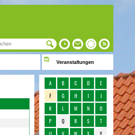
Veranstaltungen
A
B
C
D
E
F
G
H
I
J
K
L
M
N
O
P
Q
R
S
T
U
V
W
X
Y