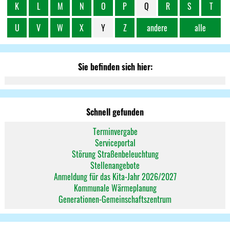
K
L
M
N
O
P
Q
R
S
T
U
V
W
X
Y
Z
andere
alle
Sie befinden sich hier:
Schnell gefunden
Terminvergabe
Serviceportal
Störung Straßenbeleuchtung
Stellenangebote
Anmeldung für das Kita-Jahr 2026/2027
Kommunale Wärmeplanung
Generationen-Gemeinschaftszentrum