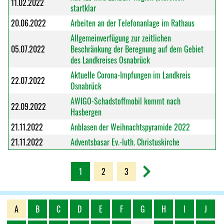
11.02.2022
startklar
20.06.2022
Arbeiten an der Telefonanlage im Rathaus
Allgemeinverfügung zur zeitlichen
05.07.2022
Beschränkung der Beregnung auf dem Gebiet
des Landkreises Osnabrück
Aktuelle Corona-Impfungen im Landkreis
22.07.2022
Osnabrück
AWIGO-Schadstoffmobil kommt nach
22.09.2022
Hasbergen
21.11.2022
Anblasen der Weihnachtspyramide 2022
21.11.2022
Adventsbasar Ev.-luth. Christuskirche
1
2
3
A
B
C
D
E
F
G
H
I
J