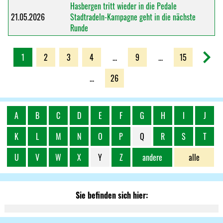
Hasbergen tritt wieder in die Pedale
21.05.2026
Stadtradeln-Kampagne geht in die nächste
Runde
1
2
3
4
...
9
...
15
...
26
A
B
C
D
E
F
G
H
I
J
K
L
M
N
O
P
Q
R
S
T
U
V
W
X
Y
Z
andere
alle
Sie befinden sich hier: