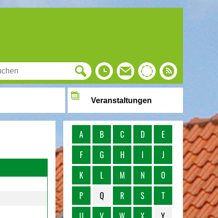
Veranstaltungen
A
B
C
D
E
F
G
H
I
J
K
L
M
N
O
P
Q
R
S
T
U
V
W
X
Y