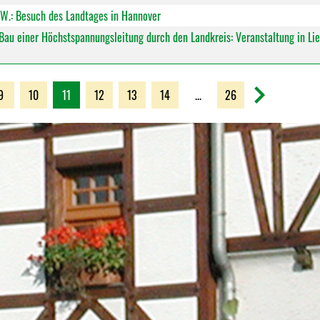
W.: Besuch des Landtages in Hannover
Bau einer Höchstspannungsleitung durch den Landkreis: Veranstaltung in Lie
9
10
11
12
13
14
...
26