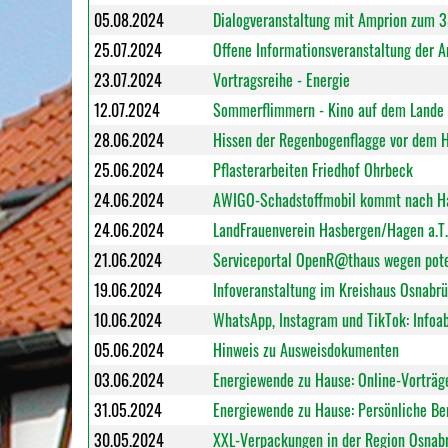
05.08.2024
Dialogveranstaltung mit Amprion zum 3
25.07.2024
Offene Informationsveranstaltung der 
23.07.2024
Vortragsreihe - Energie
12.07.2024
Sommerflimmern - Kino auf dem Lande i
28.06.2024
Hissen der Regenbogenflagge vor dem H
25.06.2024
Pflasterarbeiten Friedhof Ohrbeck
24.06.2024
AWIGO-Schadstoffmobil kommt nach H
24.06.2024
LandFrauenverein Hasbergen/Hagen a.T.
21.06.2024
Serviceportal OpenR@thaus wegen potent
19.06.2024
Infoveranstaltung im Kreishaus Osnabrü
10.06.2024
WhatsApp, Instagram und TikTok: Infoabe
05.06.2024
Hinweis zu Ausweisdokumenten
03.06.2024
Energiewende zu Hause: Online-Vorträ
31.05.2024
Energiewende zu Hause: Persönliche Be
30.05.2024
XXL-Verpackungen in der Region Osnab