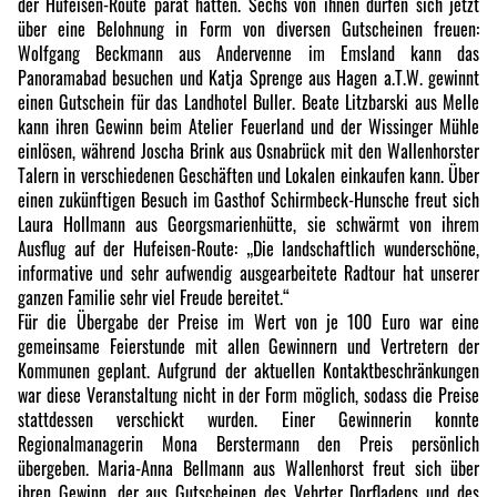
der Hufeisen-Route parat hatten. Sechs von ihnen dürfen sich jetzt
über eine Belohnung in Form von diversen Gutscheinen freuen:
Wolfgang Beckmann aus Andervenne im Emsland kann das
Panoramabad besuchen und Katja Sprenge aus Hagen a.T.W. gewinnt
einen Gutschein für das Landhotel Buller. Beate Litzbarski aus Melle
kann ihren Gewinn beim Atelier Feuerland und der Wissinger Mühle
einlösen, während Joscha Brink aus Osnabrück mit den Wallenhorster
Talern in verschiedenen Geschäften und Lokalen einkaufen kann. Über
einen zukünftigen Besuch im Gasthof Schirmbeck-Hunsche freut sich
Laura Hollmann aus Georgsmarienhütte, sie schwärmt von ihrem
Ausflug auf der Hufeisen-Route: „Die landschaftlich wunderschöne,
informative und sehr aufwendig ausgearbeitete Radtour hat unserer
ganzen Familie sehr viel Freude bereitet.“
Für die Übergabe der Preise im Wert von je 100 Euro war eine
gemeinsame Feierstunde mit allen Gewinnern und Vertretern der
Kommunen geplant. Aufgrund der aktuellen Kontaktbeschränkungen
war diese Veranstaltung nicht in der Form möglich, sodass die Preise
stattdessen verschickt wurden. Einer Gewinnerin konnte
Regionalmanagerin Mona Berstermann den Preis persönlich
übergeben. Maria-Anna Bellmann aus Wallenhorst freut sich über
ihren Gewinn, der aus Gutscheinen des Vehrter Dorfladens und des