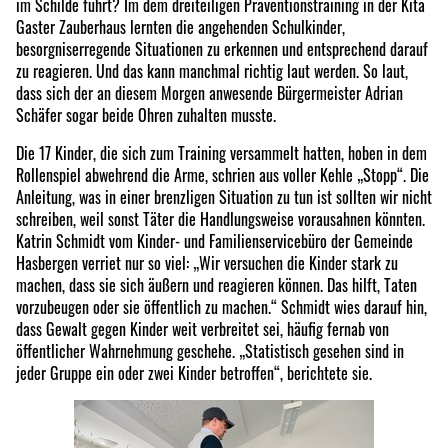
im Schilde führt? Im dem dreiteiligen Präventionstraining in der Kita
Gaster Zauberhaus lernten die angehenden Schulkinder,
besorgniserregende Situationen zu erkennen und entsprechend darauf
zu reagieren. Und das kann manchmal richtig laut werden. So laut,
dass sich der an diesem Morgen anwesende Bürgermeister Adrian
Schäfer sogar beide Ohren zuhalten musste.
Die 17 Kinder, die sich zum Training versammelt hatten, hoben in dem
Rollenspiel abwehrend die Arme, schrien aus voller Kehle „Stopp“. Die
Anleitung, was in einer brenzligen Situation zu tun ist sollten wir nicht
schreiben, weil sonst Täter die Handlungsweise vorausahnen könnten.
Katrin Schmidt vom Kinder- und Familienservicebüro der Gemeinde
Hasbergen verriet nur so viel: „Wir versuchen die Kinder stark zu
machen, dass sie sich äußern und reagieren können. Das hilft, Taten
vorzubeugen oder sie öffentlich zu machen.“ Schmidt wies darauf hin,
dass Gewalt gegen Kinder weit verbreitet sei, häufig fernab von
öffentlicher Wahrnehmung geschehe. „Statistisch gesehen sind in
jeder Gruppe ein oder zwei Kinder betroffen“, berichtete sie.