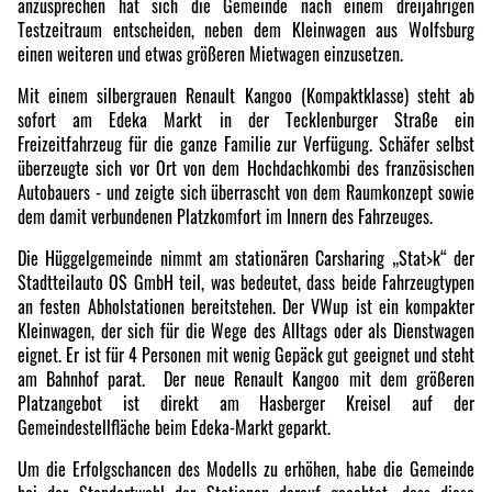
anzusprechen hat sich die Gemeinde nach einem dreijährigen
Testzeitraum entscheiden, neben dem Kleinwagen aus Wolfsburg
einen weiteren und etwas größeren Mietwagen einzusetzen.
Mit einem silbergrauen Renault Kangoo (Kompaktklasse) steht ab
sofort am Edeka Markt in der Tecklenburger Straße ein
Freizeitfahrzeug für die ganze Familie zur Verfügung. Schäfer selbst
überzeugte sich vor Ort von dem Hochdachkombi des französischen
Autobauers - und zeigte sich überrascht von dem Raumkonzept sowie
dem damit verbundenen Platzkomfort im Innern des Fahrzeuges.
Die Hüggelgemeinde nimmt am stationären Carsharing „Stat>k“ der
Stadtteilauto OS GmbH teil, was bedeutet, dass beide Fahrzeugtypen
an festen Abholstationen bereitstehen. Der VWup ist ein kompakter
Kleinwagen, der sich für die Wege des Alltags oder als Dienstwagen
eignet. Er ist für 4 Personen mit wenig Gepäck gut geeignet und steht
am Bahnhof parat. Der neue Renault Kangoo mit dem größeren
Platzangebot ist direkt am Hasberger Kreisel auf der
Gemeindestellfläche beim Edeka-Markt geparkt.
Um die Erfolgschancen des Modells zu erhöhen, habe die Gemeinde