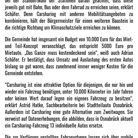
bei der Standortwahl der Stationen darauf geachtet, dass diese
jeweils gut mit Bahn, Bus oder dem Fahrrad zu erreichen seien, erklärt
Schäfer. Denn Carsharing mit anderen Mobilitätsangeboten zu
kombinieren, hält der Bürgermeister für einen weiteren Baustein in
die richtige Richtung um Klimaschutzziele erreichen zu können.
Die Gemeinde hat insgesamt ein Budget von 10.000 Euro für das Miet-
und Teil-Konzept veranschlagt, das entspricht 5000 Euro pro
Mietauto. „Das Ganze muss kostendeckend sein“, weiß auch Adrian
Schäfer. Er bestätigt, dass Umsatz und Auslastung des ersten Autos
bislang so gut waren, dass zunehmend immer weniger Kosten für die
Gemeinde entstehen.
“Carsharing ist eine attraktive Option für diejenigen, die nur hin und
wieder ein Fahrzeug benötigen, unter 10.000 Kilometer im Jahr fahren
oder keinen Wert darauf legen ein eigenes Fahrzeug zu besitzen“,
erklärt Astrid Hatke, Sachbearbeiterin bei Stadtteilauto Osnabrück.
Außerdem ist Carsharing eine gute Alternative zum Zweitwagen. Sie
verweist auf Datenerhebungen, die abbilden, dass in Osnabrück aktuell
ein Carsharing-Fahrzeug 13 individuelle Autos ersetze.
Die zur Verfügung gestellten Fahrzeugtypen lassen sich über mobile