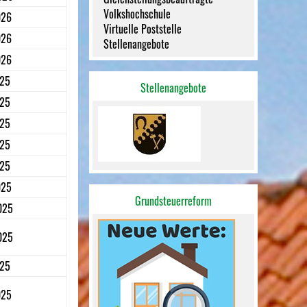
Volkshochschule
026
Virtuelle Poststelle
026
Stellenangebote
026
025
Stellenangebote
025
025
025
025
025
Grundsteuerreform
025
025
025
025