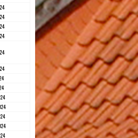
024
024
024
024
024
024
24
24
024
024
024
024
024