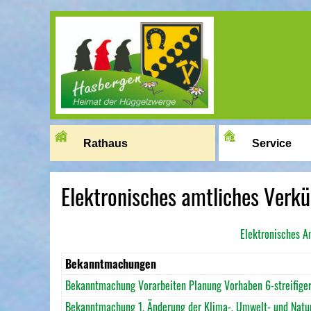
Image 01
Rathaus
Service
Elektronisches amtliches Ver
Elektronisches A
Bekanntmachungen
Bekanntmachung Vorarbeiten Planung Vorhaben 6-streifige
Bekanntmachung 1. Änderung der Klima-, Umwelt- und Natu