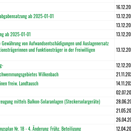
16.12.2
rabgabensatzung ab 2025-01-01
13.12.2
13.12.2
ng ab 2025-01-01
13.12.2
 Gewährung von Aufwandsentschädigungen und Auslagenersatz
onsträgerinnen und Funktionsträger in der Freiwilligen
13.12.2
g-
12.12.2
rschwemmungsgebietes Wilkenbach
21.11.20
nen freiw. Landtausch
14.11.20
02.07.2
zeugung mittels Balkon-Solaranlagen (Steckersolargeräte)
28.06.2
21.05.2
26.04.2
splan Nr. 18 - 4. Änderung_Frühz. Beteiligung
12.04.2