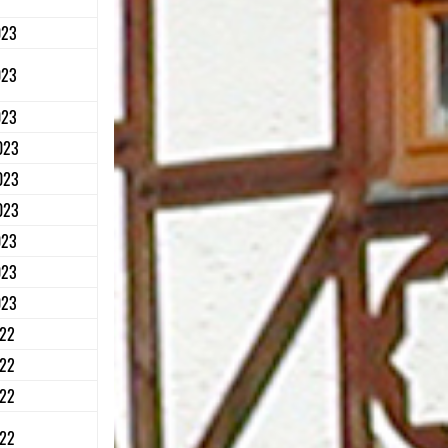
023
023
023
023
023
023
023
023
023
022
022
022
022