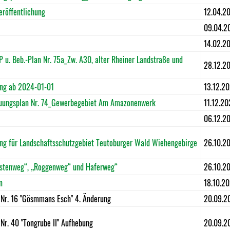
röffentlichung
12.04.2
09.04.2
14.02.2
 u. Beb.-Plan Nr. 75a_Zw. A30, alter Rheiner Landstraße und
28.12.2
ng ab 2024-01-01
13.12.2
bauungsplan Nr. 74_Gewerbegebiet Am Amazonenwerk
11.12.20
06.12.2
g für Landschaftsschutzgebiet Teutoburger Wald Wiehengebirge
26.10.2
stenweg“, „Roggenweg“ und Haferweg“
26.10.2
n
18.10.2
 Nr. 16 "Gösmmans Esch" 4. Änderung
20.09.2
 Nr. 40 "Tongrube II" Aufhebung
20.09.2