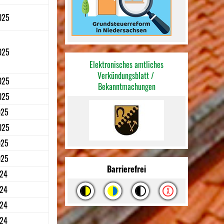
025
025
Elektronisches amtliches
Verkündungsblatt /
025
Bekannt
machungen
025
025
025
025
025
Barrierefrei
024
024
024
024