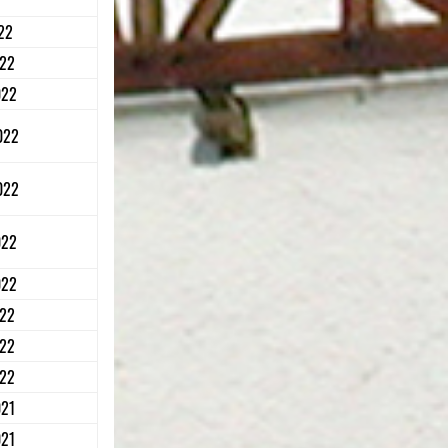
22
022
022
022
022
022
022
022
022
022
021
021