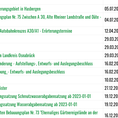
erungsgebiet in Hasbergen
05.07.2
splan Nr. 75 Zwischen A 30, Alte Rheiner Landstraße und Düte -
04.07.2
 Autobahnkreuzes A30/A1 - Erörterungstermine
12.04.2
29.03.2
29.03.2
n Landkreis Osnabrück
29.03.2
erung - Aufstellungs-, Entwurfs- und Auslegungsbeschluss
16.02.2
ung_- Entwurfs- und Auslegungsbeschluss
16.02.2
10.02.2
ister
27.12.2
ungssatzung Schmutzwasserabgabensatzung ab 2023-01-01
19.12.2
ngssatzung Wasserabgabensatzung ab 2023-01-01
19.12.2
en Bebauungsplan Nr. 73 "Ehemaliges Gärtnereigelände an der
16.12.2