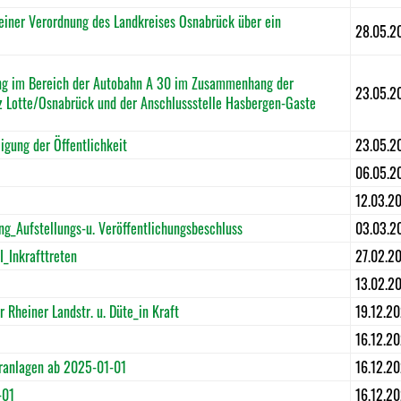
einer Verordnung des Landkreises Osnabrück über ein
28.05.2
g im Bereich der Autobahn A 30 im Zusammenhang der
23.05.2
z Lotte/Osnabrück und der Anschlussstelle Hasbergen-Gaste
ung der Öffentlichkeit
23.05.2
06.05.2
12.03.2
_Aufstellungs-u. Veröffentlichungsbeschluss
03.03.2
_Inkrafttreten
27.02.2
13.02.2
Rheiner Landstr. u. Düte_in Kraft
19.12.2
16.12.2
ranlagen ab 2025-01-01
16.12.2
-01
16.12.2