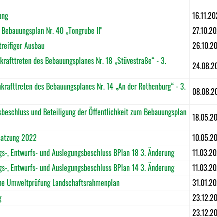
ung
16.11.20
ebauungsplan Nr. 40 „Tongrube II"
27.10.2
reifiger Ausbau
26.10.2
rafttreten des Bebauungsplanes Nr. 18 „Stüvestraße“ - 3.
24.08.2
rafttreten des Bebauungsplanes Nr. 14 „An der Rothenburg“ - 3.
08.08.2
eschluss und Beteiligung der Öffentlichkeit zum Bebauungsplan
18.05.2
satzung 2022
10.05.2
-, Entwurfs- und Auslegungsbeschluss BPlan 18 3. Änderung
11.03.2
-, Entwurfs- und Auslegungsbeschluss BPlan 14 3. Änderung
11.03.2
he Umweltprüfung Landschaftsrahmenplan
31.01.2
g
23.12.2
23.12.2