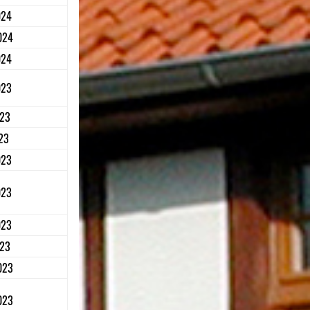
024
024
024
023
023
23
023
023
023
023
023
023