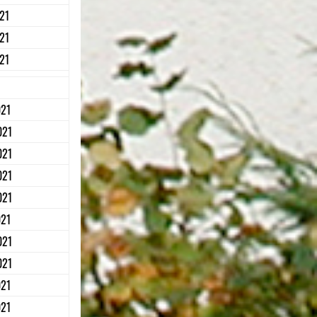
21
21
21
021
021
021
021
021
021
021
021
021
021