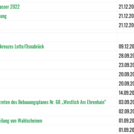
wasser 2022
21.12.20
zung
21.12.20
21.12.20
kreuzes Lotte/Osnabrück
09.12.2
28.09.2
23.09.2
20.09.2
20.09.2
14.09.2
reten des Bebauungsplanes Nr. 68 „Westlich Am Ehrenhain“
03.09.2
02.09.2
ilung von Wahlscheinen
01.09.2
01.09.2