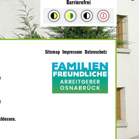
Barrierefrei
Sitemap
Impressum
Datenschutz
r
r
chlossen.