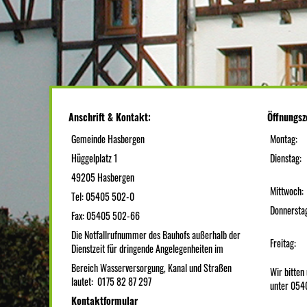
Anschrift & Kontakt:
Öffnungsz
Gemeinde Hasbergen
Montag:
Hüggelplatz 1
Dienstag:
49205 Hasbergen
Mittwoch:
Tel: 05405 502-0
Donnersta
Fax: 05405 502-66
Die Notfallrufnummer des Bauhofs außerhalb der
Freitag:
Dienstzeit für dringende Angelegenheiten im
Bereich Wasserversorgung, Kanal und Straßen
Wir bitte
lautet: 0175 82 87 297
unter 054
Kontaktformular