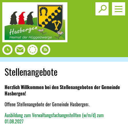
Toggle s
Stellenangebote
Herzlich Willkommen bei den Stellenangeboten der Gemeinde
Hasbergen!
Offene Stellenangebote der Gemeinde Hasbergen:.
Ausbildung zum Verwaltungsfachangestellten (w/m/d) zum
01.08.2027