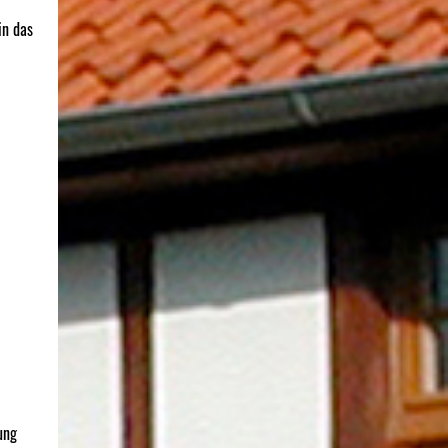
in das
ung