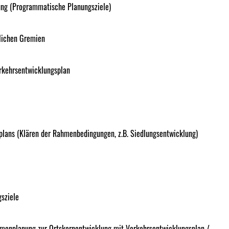
ung (Programmatische Planungsziele)
dlichen Gremien
rkehrsentwicklungsplan
plans (Klären der Rahmenbedingungen, z.B. Siedlungsentwicklung)
sziele
hmenplanung zur Ortskernentwicklung mit Verkehrsentwicklungsplan /