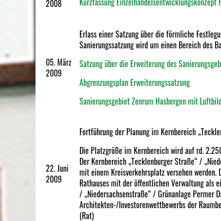
Kurzfassung Einzelhandelsentwicklungskonzept 
2008
Erlass einer Satzung über die förmliche Festle
Sanierungssatzung wird um einen Bereich des Ba
05. März
Satzung über die Erweiterung des Sanierungsge
2009
Abgrenzungsplan Erweiterungssatzung
Sanierungsgebiet Zenrum Hasbergen mit Luftbil
Fortführung der Planung im Kernbereich „Teckl
Die Platzgröße im Kernbereich wird auf rd. 2.25
Der Kernbereich „Tecklenburger Straße“ / „Nied
22. Juni
mit einem Kreisverkehrsplatz versehen werden. 
2009
Rathauses mit der öffentlichen Verwaltung als 
/ „Niedersachsenstraße“ / Grünanlage Permer Da
Architekten-/Investorenwettbewerbs der Raumbeda
(Rat)