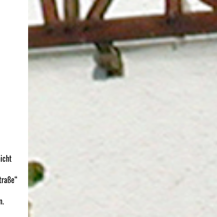
icht
traße“
n.