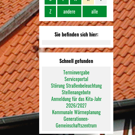
Z
andere
alle
Sie befinden sich hier:
Schnell gefunden
Terminvergabe
Serviceportal
Störung Straßenbeleuchtung
Stellenangebote
Anmeldung für das Kita-Jahr
2026/2027
Kommunale Wärmeplanung
Generationen-
Gemeinschaftszentrum