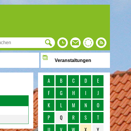
Veranstaltungen
A
B
C
D
E
F
G
H
I
J
K
L
M
N
O
P
Q
R
S
T
U
V
W
X
Y