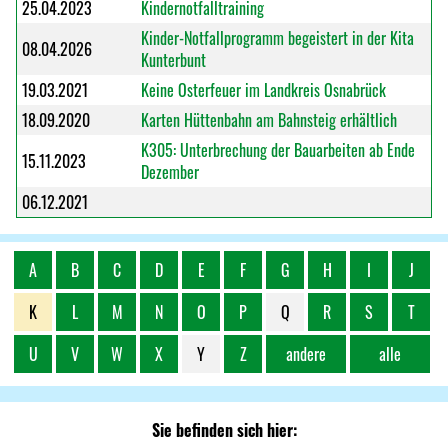
25.04.2023
Kindernotfalltraining
Kinder-Notfallprogramm begeistert in der Kita
08.04.2026
Kunterbunt
19.03.2021
Keine Osterfeuer im Landkreis Osnabrück
18.09.2020
Karten Hüttenbahn am Bahnsteig erhältlich
K305: Unterbrechung der Bauarbeiten ab Ende
15.11.2023
Dezember
06.12.2021
A
B
C
D
E
F
G
H
I
J
K
L
M
N
O
P
Q
R
S
T
U
V
W
X
Y
Z
andere
alle
Sie befinden sich hier: