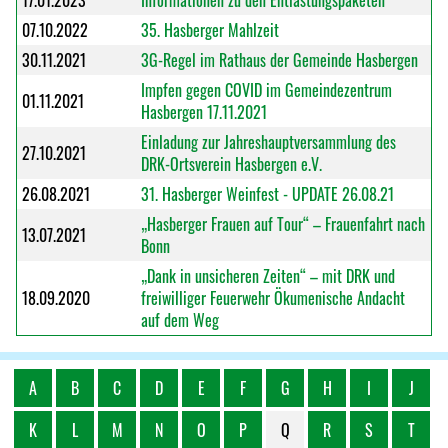
17.01.2023
Informationen zu den Entlastungspaketen
07.10.2022
35. Hasberger Mahlzeit
30.11.2021
3G-Regel im Rathaus der Gemeinde Hasbergen
Impfen gegen COVID im Gemeindezentrum
01.11.2021
Hasbergen 17.11.2021
Einladung zur Jahreshauptversammlung des
27.10.2021
DRK-Ortsverein Hasbergen e.V.
26.08.2021
31. Hasberger Weinfest - UPDATE 26.08.21
„Hasberger Frauen auf Tour“ – Frauenfahrt nach
13.07.2021
Bonn
„Dank in unsicheren Zeiten“ – mit DRK und
18.09.2020
freiwilliger Feuerwehr Ökumenische Andacht
auf dem Weg
A
B
C
D
E
F
G
H
I
J
K
L
M
N
O
P
Q
R
S
T