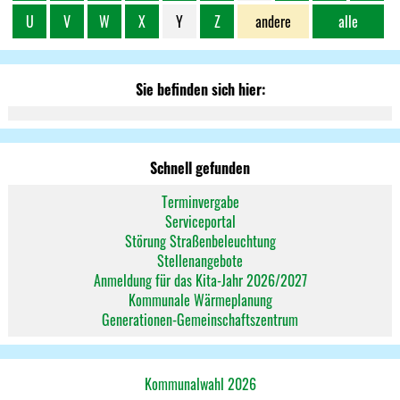
U
V
W
X
Y
Z
andere
alle
Sie befinden sich hier:
Schnell gefunden
Terminvergabe
Serviceportal
Störung Straßenbeleuchtung
Stellenangebote
Anmeldung für das Kita-Jahr 2026/2027
Kommunale Wärmeplanung
Generationen-Gemeinschaftszentrum
Kommunalwahl 2026