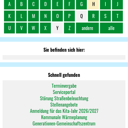
A
B
C
D
E
F
G
H
I
J
K
L
M
N
O
P
Q
R
S
T
U
V
W
X
Y
Z
andere
alle
Sie befinden sich hier:
Schnell gefunden
Terminvergabe
Serviceportal
Störung Straßenbeleuchtung
Stellenangebote
Anmeldung für das Kita-Jahr 2026/2027
Kommunale Wärmeplanung
Generationen-Gemeinschaftszentrum