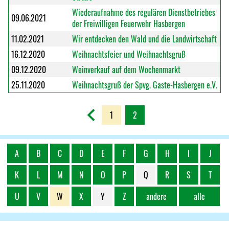
Wiederaufnahme des regulären Dienstbetriebes
09.06.2021
der Freiwilligen Feuerwehr Hasbergen
11.02.2021
Wir entdecken den Wald und die Landwirtschaft
16.12.2020
Weihnachtsfeier und Weihnachtsgruß
09.12.2020
Weinverkauf auf dem Wochenmarkt
25.11.2020
Weihnachtsgruß der Spvg. Gaste-Hasbergen e.V.
1
2
A
B
C
D
E
F
G
H
I
J
K
L
M
N
O
P
Q
R
S
T
U
V
W
X
Y
Z
andere
alle