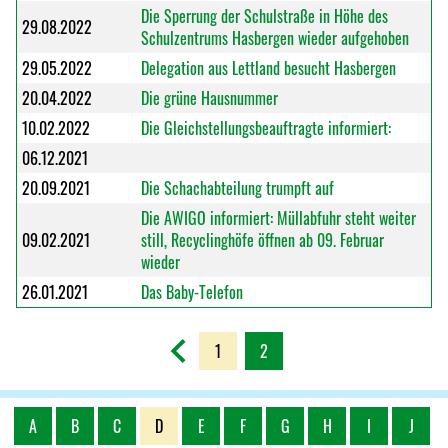
Die Sperrung der Schulstraße in Höhe des
29.08.2022
Schulzentrums Hasbergen wieder aufgehoben
29.05.2022
Delegation aus Lettland besucht Hasbergen
20.04.2022
Die grüne Hausnummer
10.02.2022
Die Gleichstellungsbeauftragte informiert:
06.12.2021
20.09.2021
Die Schachabteilung trumpft auf
Die AWIGO informiert: Müllabfuhr steht weiter
09.02.2021
still, Recyclinghöfe öffnen ab 09. Februar
wieder
26.01.2021
Das Baby-Telefon
1
2
A
B
C
D
E
F
G
H
I
J