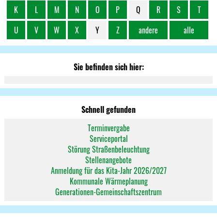
K
L
M
N
O
P
Q
R
S
T
U
V
W
X
Y
Z
andere
alle
Sie befinden sich hier:
Schnell gefunden
Terminvergabe
Serviceportal
Störung Straßenbeleuchtung
Stellenangebote
Anmeldung für das Kita-Jahr 2026/2027
Kommunale Wärmeplanung
Generationen-Gemeinschaftszentrum