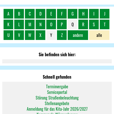
A
B
C
D
E
F
G
H
I
J
K
L
M
N
O
P
Q
R
S
T
U
V
W
X
Y
Z
andere
alle
Sie befinden sich hier:
Schnell gefunden
Terminvergabe
Serviceportal
Störung Straßenbeleuchtung
Stellenangebote
Anmeldung für das Kita-Jahr 2026/2027