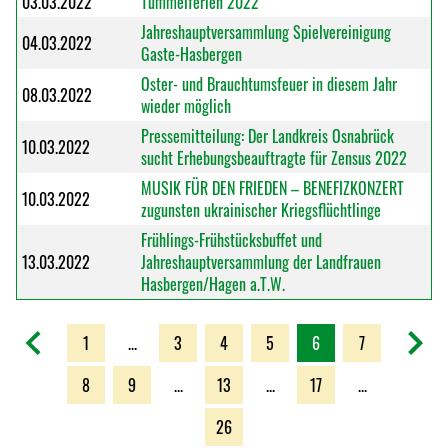
03.03.2022
Tummelferien 2022
Jahreshauptversammlung Spielvereinigung
04.03.2022
Gaste-Hasbergen
Oster- und Brauchtumsfeuer in diesem Jahr
08.03.2022
wieder möglich
Pressemitteilung: Der Landkreis Osnabrück
10.03.2022
sucht Erhebungsbeauftragte für Zensus 2022
MUSIK FÜR DEN FRIEDEN – BENEFIZKONZERT
10.03.2022
zugunsten ukrainischer Kriegsflüchtlinge
Frühlings-Frühstücksbuffet und
13.03.2022
Jahreshauptversammlung der Landfrauen
Hasbergen/Hagen a.T.W.
1
...
3
4
5
6
7
8
9
...
13
...
17
...
26