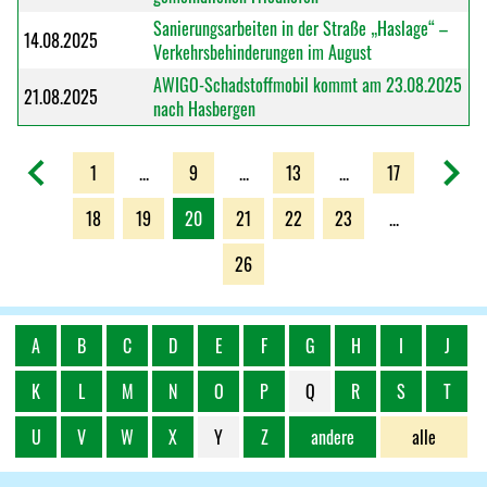
Sanierungsarbeiten in der Straße „Haslage“ –
14.08.2025
Verkehrsbehinderungen im August
AWIGO-Schadstoffmobil kommt am 23.08.2025
21.08.2025
nach Hasbergen
1
...
9
...
13
...
17
18
19
20
21
22
23
...
26
A
B
C
D
E
F
G
H
I
J
K
L
M
N
O
P
Q
R
S
T
U
V
W
X
Y
Z
andere
alle