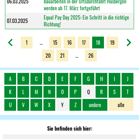
06.03.2025
Bauarbeiten in der Ortsdurchfahrt Hasbergen
werden ab 17. März fortgeführt
Equal Pay Day 2025: Ein Schritt in die richtige
07.03.2025
Richtung!
1
...
15
16
17
18
19
20
21
...
26
A
B
C
D
E
F
G
H
I
J
K
L
M
N
O
P
Q
R
S
T
U
V
W
X
Y
Z
andere
alle
Sie befinden sich hier: