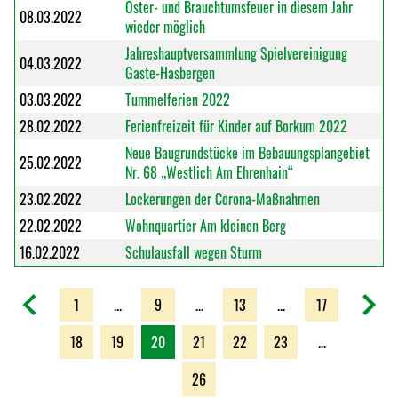
Oster- und Brauchtumsfeuer in diesem Jahr
08.03.2022
wieder möglich
Jahreshauptversammlung Spielvereinigung
04.03.2022
Gaste-Hasbergen
03.03.2022
Tummelferien 2022
28.02.2022
Ferienfreizeit für Kinder auf Borkum 2022
Neue Baugrundstücke im Bebauungsplangebiet
25.02.2022
Nr. 68 „Westlich Am Ehrenhain“
23.02.2022
Lockerungen der Corona-Maßnahmen
22.02.2022
Wohnquartier Am kleinen Berg
16.02.2022
Schulausfall wegen Sturm
1
...
9
...
13
...
17
18
19
20
21
22
23
...
26