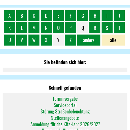
A
B
C
D
E
F
G
H
I
J
K
L
M
N
O
P
Q
R
S
T
U
V
W
X
Y
Z
andere
alle
Sie befinden sich hier:
Schnell gefunden
Terminvergabe
Serviceportal
Störung Straßenbeleuchtung
Stellenangebote
Anmeldung für das Kita-Jahr 2026/2027