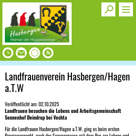
Toggle s
Landfrauenverein Hasbergen/Hagen
a.T.W
Veröffentlicht am:
02.10.2025
Landfrauen besuchen die Lebens und Arbeitsgemeinschaft
Sonnenhof Deindrup bei Vechta
Für die Landfrauen Hasbergen/Hagen a.T.W. ging es beim ersten
Programmpunkt nach der Sommerpause mit dem Bus zur Lebens und