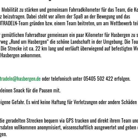
che Mobilität zu stärken und gemeinsam Fahrradkilometer für das Team, die
 beizutragen. Dabei steht vor allem der Spaß an der Bewegung und das
ADTRADELN-Team gründen bzw. einem Team beitreten, um am Wettbewerb te
ner gemütlichen Fahrradtour gemeinsam ein paar Kilometer für Hasbergen zu
rweg „Rund um Hasbergen“ die schöne Landschaft in der Umgebung. Die Tou
Die Strecke ist ca. 22 km lang und verläuft überwiegend auf befestigten W
in Hasbergen ankommen.
dtradeln@hasbergen.de
oder telefonisch unter 05405 502 422 erfolgen.
kleinen Snack für die Pausen mit.
f eigene Gefahr. Es wird keine Haftung für Verletzungen oder andere Schäd
 die geradelten Strecken bequem via GPS tracken und direkt ihrem Team u
rsdaten vollkommen anonymisiert, wissenschaftlich ausgewertet und geben
gen.