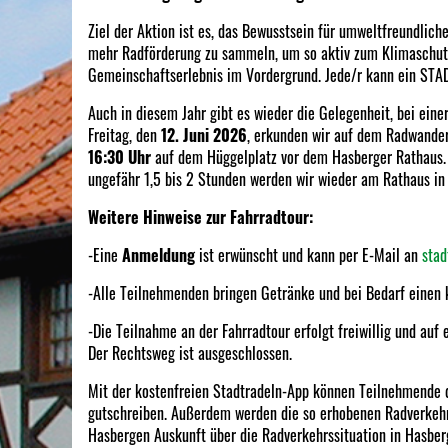
Ziel der Aktion ist es, das Bewusstsein für umweltfreundli
mehr Radförderung zu sammeln, um so aktiv zum Klimaschutz
Gemeinschaftserlebnis im Vordergrund. Jede/r kann ein ST
Auch in diesem Jahr gibt es wieder die Gelegenheit, bei ei
Freitag, den
12. Juni 2026
, erkunden wir auf dem Radwande
16:30 Uhr
auf dem Hüggelplatz vor dem Hasberger Rathaus. 
ungefähr 1,5 bis 2 Stunden werden wir wieder am Rathaus 
Weitere Hinweise zur Fahrradtour:
-Eine
Anmeldung
ist erwünscht und kann per E-Mail an
sta
-Alle Teilnehmenden bringen Getränke und bei Bedarf einen 
-Die Teilnahme an der Fahrradtour erfolgt freiwillig und au
Der Rechtsweg ist ausgeschlossen.
Mit der kostenfreien Stadtradeln-App können Teilnehmende
gutschreiben. Außerdem werden die so erhobenen Radverkeh
Hasbergen Auskunft über die Radverkehrssituation in Hasber