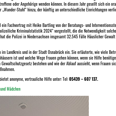
troffene oder Angehörige wenden können. In diesem Jahr gesellt sich ein or
er „Wander-Stuhl“ hinzu, der künftig an unterschiedliche Einrichtungen verl
in Fachvortrag mit Heike Bartling von der Beratungs- und Interventionsste
olizeiliche Kriminalstatistik 2024“ vorgestellt, die die Notwendigkeit solch
 hat die Polizei in Niedersachsen insgesamt 32.545 Fälle Häuslicher Gewalt
n im Landkreis und in der Stadt Osnabrück ein. Sie erläuterte, wie viele Betr
nhäusern ist und welche Wege Frauen gehen können, wenn sie Hilfe benötigen
 Gewaltschutzgesetz bestehen und wie der Ablauf aussieht, wenn Frauen si
aßnahmen.
ietet anonyme, vertrauliche Hilfe unter: Tel:
05439 – 607 137.
n und Mädchen