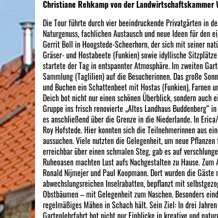
Christiane Rehkamp von der Landwirtschaftskammer W
Die Tour führte durch vier beeindruckende Privatgärten in 
Naturgenuss, fachlichen Austausch und neue Ideen für den eig
Gerrit Boll in Hoogstede-Scheerhorn, der sich mit seiner nat
Gräser- und Hostabeete (Funkien) sowie idyllische Sitzplätz
startete der Tag in entspannter Atmosphäre. Im zweiten Gart
Sammlung (Taglilien) auf die Besucherinnen. Das große Sonn
und Buchen ein Schattenbeet mit Hostas (Funkien), Farnen u
Deich bot nicht nur einen schönen Überblick, sondern auch e
Gruppe ins frisch renovierte „Altes Landhaus Buddenberg“ in 
es anschließend über die Grenze in die Niederlande. In Eric
Roy Hofstede. Hier konnten sich die Teilnehmerinnen aus ei
aussuchen. Viele nutzten die Gelegenheit, um neue Pflanzen 
erreichbar über einen schmalen Steg, gab es auf verschlung
Ruheoasen machten Lust aufs Nachgestalten zu Hause. Zum 
Ronald Nijmejer und Paul Koopmann. Dort wurden die Gäste m
abwechslungsreichen Inselrabatten, bepflanzt mit selbstgez
Obstbäumen – mit Gelegenheit zum Naschen. Besonders eindru
regelmäßiges Mähen in Schach hält. Sein Ziel: In drei Jahren
Gartenlehrfahrt bot nicht nur Einblicke in kreative und nat