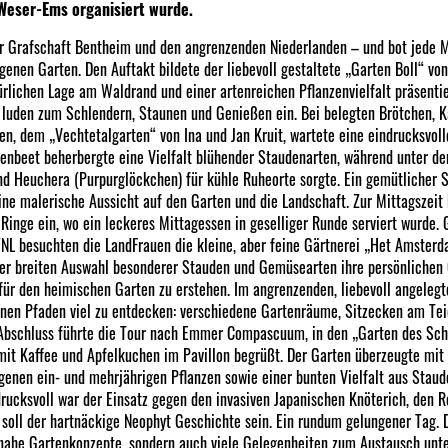
eser-Ems organisiert wurde.
der Grafschaft Bentheim und den angrenzenden Niederlanden – und bot jede
enen Garten. Den Auftakt bildete der liebevoll gestaltete „Garten Boll“ vo
ürlichen Lage am Waldrand und einer artenreichen Pflanzenvielfalt präsentie
e luden zum Schlendern, Staunen und Genießen ein. Bei belegten Brötchen, K
en, dem „Vechtetalgarten“ von Ina und Jan Kruit, wartete eine eindrucksvol
enbeet beherbergte eine Vielfalt blühender Staudenarten, während unter de
nd Heuchera (Purpurglöckchen) für kühle Ruheorte sorgte. Ein gemütlicher S
ine malerische Aussicht auf den Garten und die Landschaft. Zur Mittagszeit 
Ringe ein, wo ein leckeres Mittagessen in geselliger Runde serviert wurde. 
a/NL besuchten die LandFrauen die kleine, aber feine Gärtnerei „Het Amster
ner breiten Auswahl besonderer Stauden und Gemüsearten ihre persönlichen
für den heimischen Garten zu erstehen. Im angrenzenden, liebevoll angelegt
enen Pfaden viel zu entdecken: verschiedene Gartenräume, Sitzecken am Tei
Abschluss führte die Tour nach Emmer Compascuum, in den „Garten des Sch
it Kaffee und Apfelkuchen im Pavillon begrüßt. Der Garten überzeugte mit
ogenen ein- und mehrjährigen Pflanzen sowie einer bunten Vielfalt aus Stau
cksvoll war der Einsatz gegen den invasiven Japanischen Knöterich, den R
 soll der hartnäckige Neophyt Geschichte sein. Ein rundum gelungener Tag. 
urnahe Gartenkonzepte, sondern auch viele Gelegenheiten zum Austausch unte