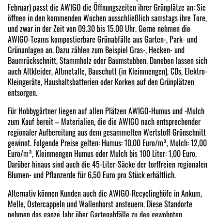
Februar) passt die AWIGO die Öffnungszeiten ihrer Grünplätze an: Sie
öffnen in den kommenden Wochen ausschließlich samstags ihre Tore,
und zwar in der Zeit von 09.30 bis 15.00 Uhr. Gerne nehmen die
AWIGO-Teams kompostierbare Grünabfälle aus Garten-, Park- und
Grünanlagen an. Dazu zählen zum Beispiel Gras-, Hecken- und
Baumrückschnitt, Stammholz oder Baumstubben. Daneben lassen sich
auch Altkleider, Altmetalle, Bauschutt (in Kleinmengen), CDs, Elektro-
Kleingeräte, Haushaltsbatterien oder Korken auf den Grünplätzen
entsorgen.
Für Hobbygärtner liegen auf allen Plätzen AWIGO-Humus und -Mulch
zum Kauf bereit – Materialien, die die AWIGO nach entsprechender
regionaler Aufbereitung aus dem gesammelten Wertstoff Grünschnitt
gewinnt. Folgende Preise gelten: Humus: 10,00 Euro/m³, Mulch: 12,00
Euro/m³, Kleinmengen Humus oder Mulch bis 100 Liter: 1,00 Euro.
Darüber hinaus sind auch die 45-Liter-Säcke der torffreien regionalen
Blumen- und Pflanzerde für 6,50 Euro pro Stück erhältlich.
Alternativ können Kunden auch die AWIGO-Recyclinghöfe in Ankum,
Melle, Ostercappeln und Wallenhorst ansteuern. Diese Standorte
nehmen das ganze Jahr über Gartenabfälle zu den gewohnten