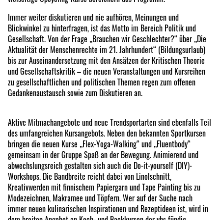
Immer weiter diskutieren und nie aufhören, Meinungen und
Blickwinkel zu hinterfragen, ist das Motto im Bereich Politik und
Gesellschaft. Von der Frage „Brauchen wir Geschlechter?“ über „Die
Aktualität der Menschenrechte im 21. Jahrhundert“ (Bildungsurlaub)
bis zur Auseinandersetzung mit den Ansätzen der Kritischen Theorie
und Gesellschaftskritik – die neuen Veranstaltungen und Kursreihen
zu gesellschaftlichen und politischen Themen regen zum offenen
Gedankenaustausch sowie zum Diskutieren an.
Aktive Mitmachangebote und neue Trendsportarten sind ebenfalls Teil
des umfangreichen Kursangebots. Neben den bekannten Sportkursen
bringen die neuen Kurse „Flex-Yoga-Walking“ und „Fluentbody“
gemeinsam in der Gruppe Spaß an der Bewegung. Animierend und
abwechslungsreich gestalten sich auch die Do-it-yourself (DIY)-
Workshops. Die Bandbreite reicht dabei von Linolschnitt,
Kreativwerden mit finnischem Papiergarn und Tape Painting bis zu
Modezeichnen, Makramee und Töpfern. Wer auf der Suche nach
immer neuen kulinarischen Inspirationen und Rezeptideen ist, wird in
dem breiten Angebot an Koch- und Backkursen der vhs fündig.