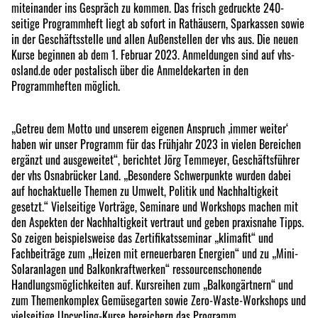
miteinander ins Gespräch zu kommen. Das frisch gedruckte 240-
seitige Programmheft liegt ab sofort in Rathäusern, Sparkassen sowie
in der Geschäftsstelle und allen Außenstellen der vhs aus. Die neuen
Kurse beginnen ab dem 1. Februar 2023. Anmeldungen sind auf vhs-
osland.de oder postalisch über die Anmeldekarten in den
Programmheften möglich.
„Getreu dem Motto und unserem eigenen Anspruch ‚immer weiter‘
haben wir unser Programm für das Frühjahr 2023 in vielen Bereichen
ergänzt und ausgeweitet“, berichtet Jörg Temmeyer, Geschäftsführer
der vhs Osnabrücker Land. „Besondere Schwerpunkte wurden dabei
auf hochaktuelle Themen zu Umwelt, Politik und Nachhaltigkeit
gesetzt.“ Vielseitige Vorträge, Seminare und Workshops machen mit
den Aspekten der Nachhaltigkeit vertraut und geben praxisnahe Tipps.
So zeigen beispielsweise das Zertifikatsseminar „klimafit“ und
Fachbeiträge zum „Heizen mit erneuerbaren Energien“ und zu „Mini-
Solaranlagen und Balkonkraftwerken“ ressourcenschonende
Handlungsmöglichkeiten auf. Kursreihen zum „Balkongärtnern“ und
zum Themenkomplex Gemüsegarten sowie Zero-Waste-Workshops und
vielseitige Upcycling-Kurse bereichern das Programm.