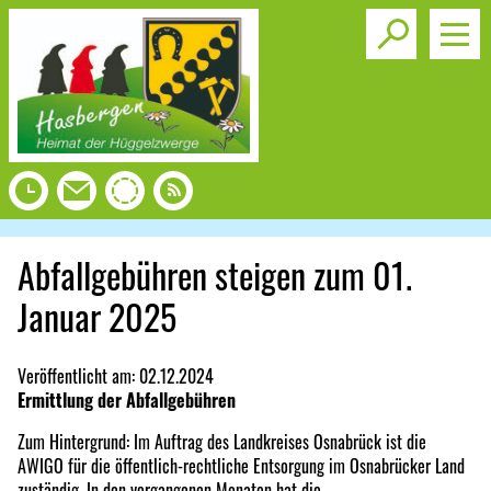
Toggle s
Abfallgebühren steigen zum 01.
Januar 2025
Veröffentlicht am:
02.12.2024
Ermittlung der Abfallgebühren
Zum Hintergrund: Im Auftrag des Landkreises Osnabrück ist die
AWIGO für die öffentlich-rechtliche Entsorgung im Osnabrücker Land
zuständig. In den vergangenen Monaten hat die